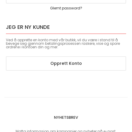
Glemt password?
JEG ER NY KUNDE
Ved å opprette en konto med vår butikk, vil du være i stand til å
bevege seg gjennom betalingsprosessen raskere, vise og spore
ordrene i kontoen din og mer.
Opprett Konto
NYHETSBREV
Motta informasjon om kampanjer og nyheter på e-post.