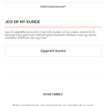
Glemt password?
JEG ER NY KUNDE
Ved å opprette en konto med vår butikk, vil du være i stand til å
bevege seg gjennom betalingsprosessen raskere, vise og spore
ordrene i kontoen din og mer.
Opprett Konto
NYHETSBREV
Motta informasjon om kampanjer og nyheter på e-post.