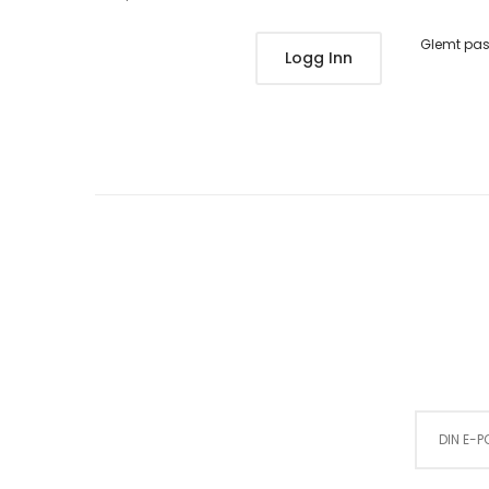
Glemt pa
Logg Inn
Sign Up for