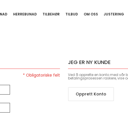
NAD
HERREBUNAD
TILBEHØR
TILBUD
OM OSS
JUSTERING
JEG ER NY KUNDE
Ved å opprette en konto med vår bu
betalingsprosessen raskere, vise o
Opprett Konto