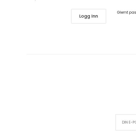
Glemt pa
Logg Inn
Sign Up for