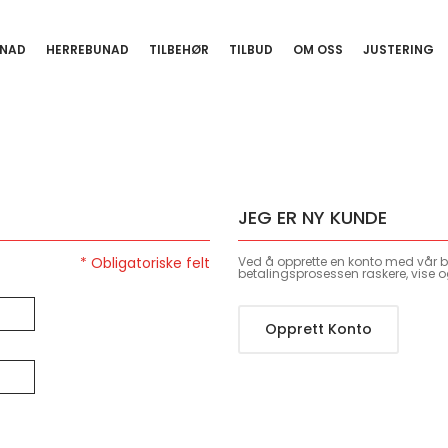
NAD
HERREBUNAD
TILBEHØR
TILBUD
OM OSS
JUSTERING
JEG ER NY KUNDE
Ved å opprette en konto med vår bu
betalingsprosessen raskere, vise o
Opprett Konto