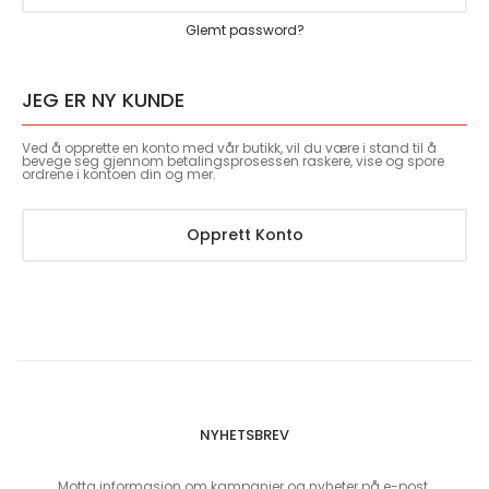
Glemt password?
JEG ER NY KUNDE
Ved å opprette en konto med vår butikk, vil du være i stand til å
bevege seg gjennom betalingsprosessen raskere, vise og spore
ordrene i kontoen din og mer.
Opprett Konto
NYHETSBREV
Motta informasjon om kampanjer og nyheter på e-post.