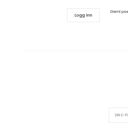
Glemt pa
Logg Inn
Sign Up for