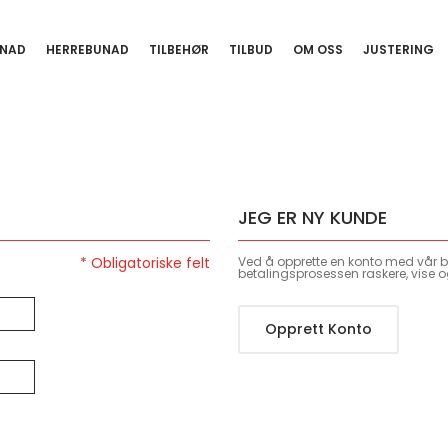
NAD
HERREBUNAD
TILBEHØR
TILBUD
OM OSS
JUSTERING
JEG ER NY KUNDE
Ved å opprette en konto med vår bu
betalingsprosessen raskere, vise o
Opprett Konto