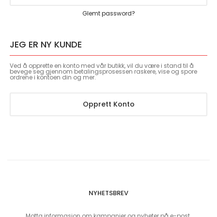
Glemt password?
JEG ER NY KUNDE
Ved å opprette en konto med vår butikk, vil du være i stand til å
bevege seg gjennom betalingsprosessen raskere, vise og spore
ordrene i kontoen din og mer.
Opprett Konto
NYHETSBREV
Motta informasjon om kampanjer og nyheter på e-post.