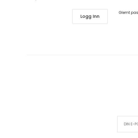
Glemt pa
Logg Inn
Sign Up for