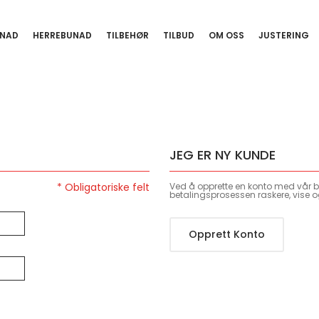
NAD
HERREBUNAD
TILBEHØR
TILBUD
OM OSS
JUSTERING
JEG ER NY KUNDE
Ved å opprette en konto med vår bu
betalingsprosessen raskere, vise o
Opprett Konto