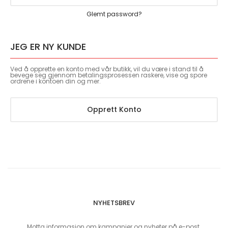
Glemt password?
JEG ER NY KUNDE
Ved å opprette en konto med vår butikk, vil du være i stand til å
bevege seg gjennom betalingsprosessen raskere, vise og spore
ordrene i kontoen din og mer.
Opprett Konto
NYHETSBREV
Motta informasjon om kampanjer og nyheter på e-post.