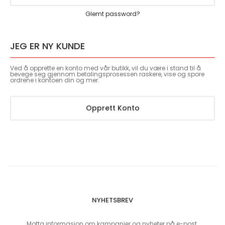
Glemt password?
JEG ER NY KUNDE
Ved å opprette en konto med vår butikk, vil du være i stand til å
bevege seg gjennom betalingsprosessen raskere, vise og spore
ordrene i kontoen din og mer.
Opprett Konto
NYHETSBREV
Motta informasjon om kampanjer og nyheter på e-post.