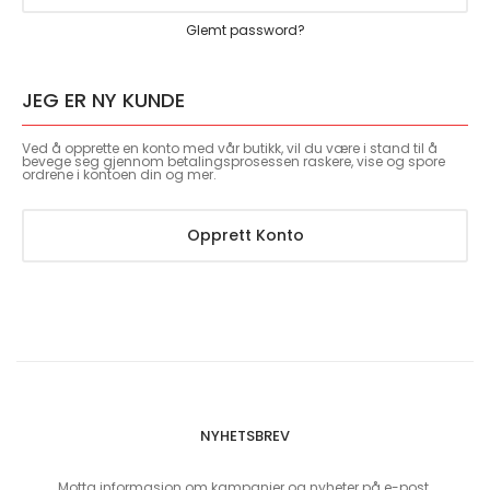
Glemt password?
JEG ER NY KUNDE
Ved å opprette en konto med vår butikk, vil du være i stand til å
bevege seg gjennom betalingsprosessen raskere, vise og spore
ordrene i kontoen din og mer.
Opprett Konto
NYHETSBREV
Motta informasjon om kampanjer og nyheter på e-post.