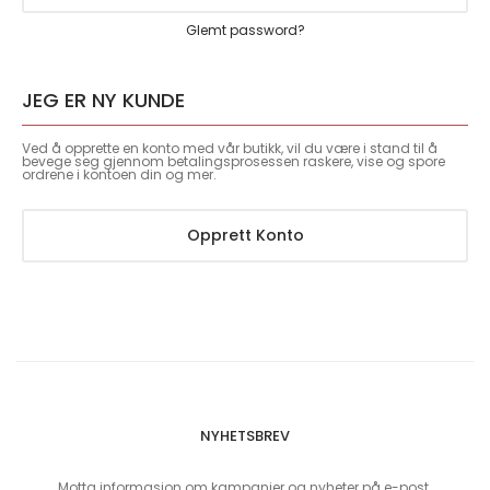
Glemt password?
JEG ER NY KUNDE
Ved å opprette en konto med vår butikk, vil du være i stand til å
bevege seg gjennom betalingsprosessen raskere, vise og spore
ordrene i kontoen din og mer.
Opprett Konto
NYHETSBREV
Motta informasjon om kampanjer og nyheter på e-post.