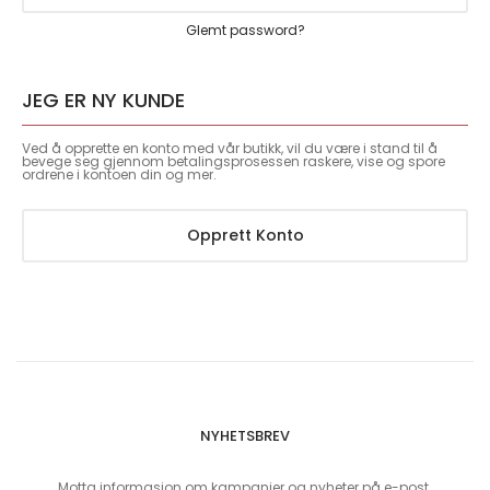
Glemt password?
JEG ER NY KUNDE
Ved å opprette en konto med vår butikk, vil du være i stand til å
bevege seg gjennom betalingsprosessen raskere, vise og spore
ordrene i kontoen din og mer.
Opprett Konto
NYHETSBREV
Motta informasjon om kampanjer og nyheter på e-post.