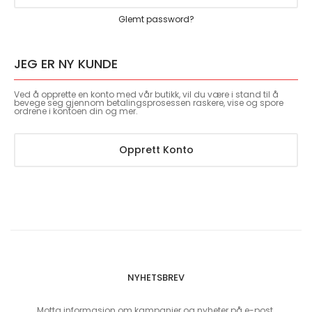
Glemt password?
JEG ER NY KUNDE
Ved å opprette en konto med vår butikk, vil du være i stand til å
bevege seg gjennom betalingsprosessen raskere, vise og spore
ordrene i kontoen din og mer.
Opprett Konto
NYHETSBREV
Motta informasjon om kampanjer og nyheter på e-post.