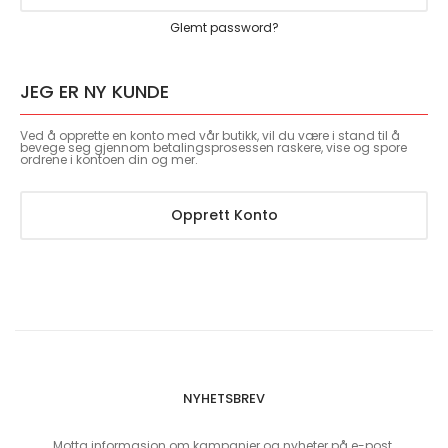
Glemt password?
JEG ER NY KUNDE
Ved å opprette en konto med vår butikk, vil du være i stand til å
bevege seg gjennom betalingsprosessen raskere, vise og spore
ordrene i kontoen din og mer.
Opprett Konto
NYHETSBREV
Motta informasjon om kampanjer og nyheter på e-post.