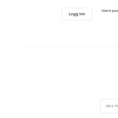
Glemt pa
Logg Inn
Sign Up for