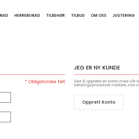
NAD
HERREBUNAD
TILBEHØR
TILBUD
OM OSS
JUSTERING
JEG ER NY KUNDE
Ved å opprette en konto med vår bu
betalingsprosessen raskere, vise o
Opprett Konto