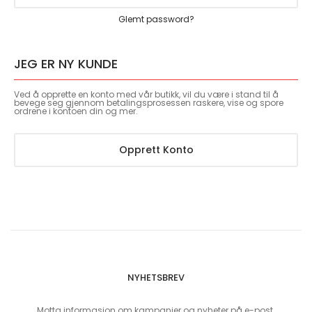
Glemt password?
JEG ER NY KUNDE
Ved å opprette en konto med vår butikk, vil du være i stand til å
bevege seg gjennom betalingsprosessen raskere, vise og spore
ordrene i kontoen din og mer.
Opprett Konto
NYHETSBREV
Motta informasjon om kampanjer og nyheter på e-post.