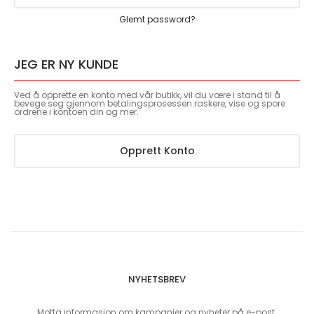
Glemt password?
JEG ER NY KUNDE
Ved å opprette en konto med vår butikk, vil du være i stand til å
bevege seg gjennom betalingsprosessen raskere, vise og spore
ordrene i kontoen din og mer.
Opprett Konto
NYHETSBREV
Motta informasjon om kampanjer og nyheter på e-post.