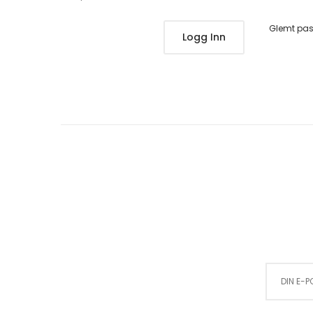
Glemt pa
Logg Inn
Sign Up for