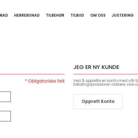
NAD
HERREBUNAD
TILBEHØR
TILBUD
OM OSS
JUSTERING
JEG ER NY KUNDE
Ved å opprette en konto med vår bu
betalingsprosessen raskere, vise o
Opprett Konto