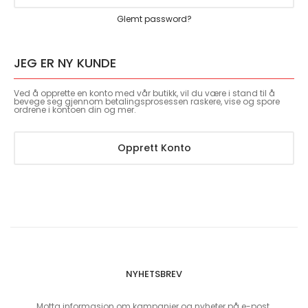
Glemt password?
JEG ER NY KUNDE
Ved å opprette en konto med vår butikk, vil du være i stand til å
bevege seg gjennom betalingsprosessen raskere, vise og spore
ordrene i kontoen din og mer.
Opprett Konto
NYHETSBREV
Motta informasjon om kampanjer og nyheter på e-post.