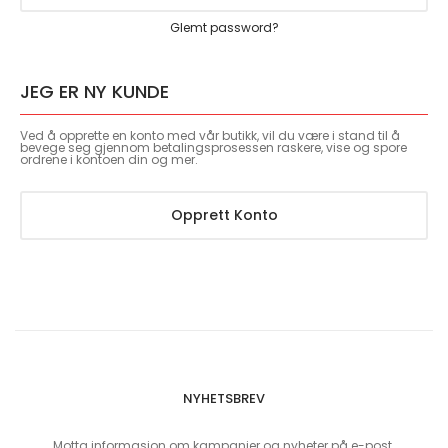
Glemt password?
JEG ER NY KUNDE
Ved å opprette en konto med vår butikk, vil du være i stand til å
bevege seg gjennom betalingsprosessen raskere, vise og spore
ordrene i kontoen din og mer.
Opprett Konto
NYHETSBREV
Motta informasjon om kampanjer og nyheter på e-post.