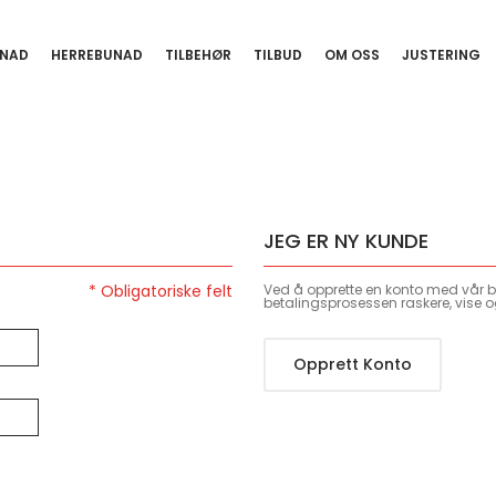
NAD
HERREBUNAD
TILBEHØR
TILBUD
OM OSS
JUSTERING
JEG ER NY KUNDE
Ved å opprette en konto med vår bu
betalingsprosessen raskere, vise o
Opprett Konto