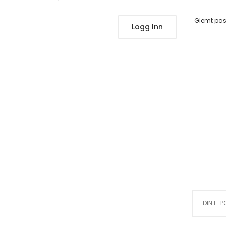
Glemt pa
Logg Inn
Sign Up for