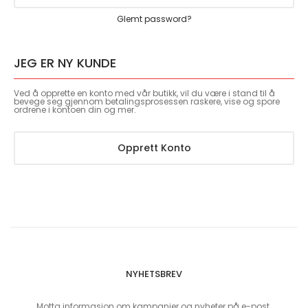
Glemt password?
JEG ER NY KUNDE
Ved å opprette en konto med vår butikk, vil du være i stand til å
bevege seg gjennom betalingsprosessen raskere, vise og spore
ordrene i kontoen din og mer.
Opprett Konto
NYHETSBREV
Motta informasjon om kampanjer og nyheter på e-post.