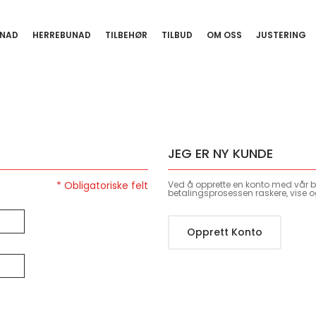
NAD
HERREBUNAD
TILBEHØR
TILBUD
OM OSS
JUSTERING
JEG ER NY KUNDE
Ved å opprette en konto med vår bu
betalingsprosessen raskere, vise o
Opprett Konto