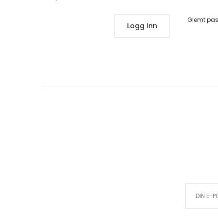
Glemt pa
Logg Inn
Sign Up for