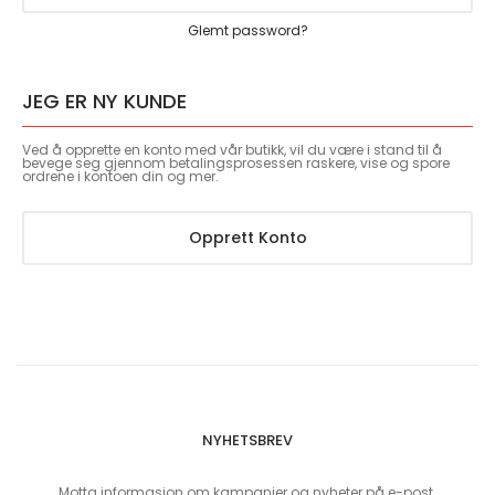
Glemt password?
JEG ER NY KUNDE
Ved å opprette en konto med vår butikk, vil du være i stand til å
bevege seg gjennom betalingsprosessen raskere, vise og spore
ordrene i kontoen din og mer.
Opprett Konto
NYHETSBREV
Motta informasjon om kampanjer og nyheter på e-post.