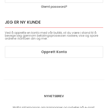
Glemt password?
JEG ER NY KUNDE
Ved å opprette en konto med vår butikk, vil du være i stand til å
bevege seg gjennom betalingsprosessen raskere, vise og spore
ordrene i kontoen din og mer.
Opprett Konto
NYHETSBREV
Motta informasjon om kampanjer og nyheter på e-post.