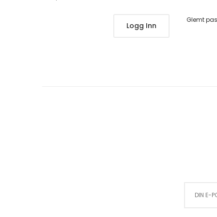
Glemt pa
Logg Inn
Sign Up for