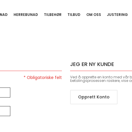
NAD
HERREBUNAD
TILBEHØR
TILBUD
OM OSS
JUSTERING
JEG ER NY KUNDE
Ved å opprette en konto med vår bu
betalingsprosessen raskere, vise o
Opprett Konto