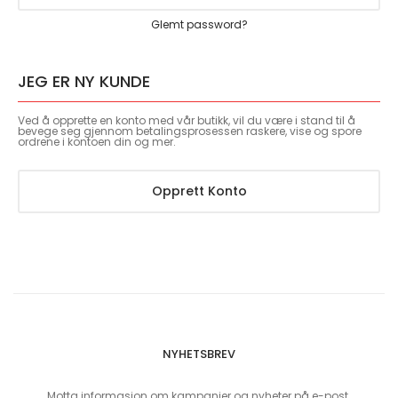
Glemt password?
JEG ER NY KUNDE
Ved å opprette en konto med vår butikk, vil du være i stand til å
bevege seg gjennom betalingsprosessen raskere, vise og spore
ordrene i kontoen din og mer.
Opprett Konto
NYHETSBREV
Motta informasjon om kampanjer og nyheter på e-post.