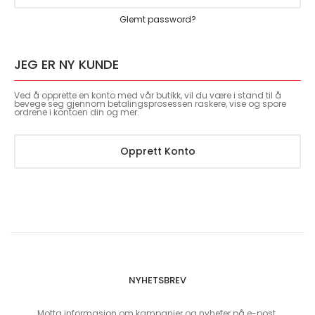
Glemt password?
JEG ER NY KUNDE
Ved å opprette en konto med vår butikk, vil du være i stand til å
bevege seg gjennom betalingsprosessen raskere, vise og spore
ordrene i kontoen din og mer.
Opprett Konto
NYHETSBREV
Motta informasjon om kampanjer og nyheter på e-post.