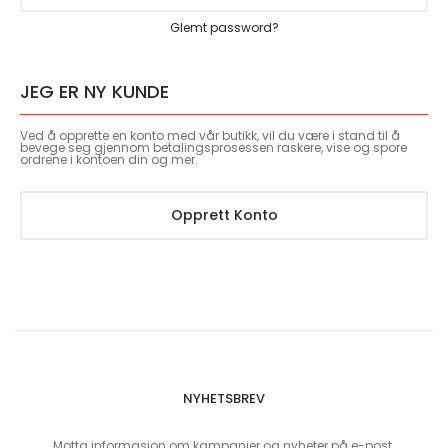
Glemt password?
JEG ER NY KUNDE
Ved å opprette en konto med vår butikk, vil du være i stand til å
bevege seg gjennom betalingsprosessen raskere, vise og spore
ordrene i kontoen din og mer.
Opprett Konto
NYHETSBREV
Motta informasjon om kampanjer og nyheter på e-post.