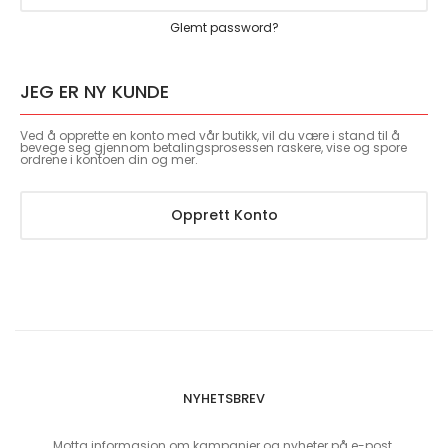
Glemt password?
JEG ER NY KUNDE
Ved å opprette en konto med vår butikk, vil du være i stand til å
bevege seg gjennom betalingsprosessen raskere, vise og spore
ordrene i kontoen din og mer.
Opprett Konto
NYHETSBREV
Motta informasjon om kampanjer og nyheter på e-post.