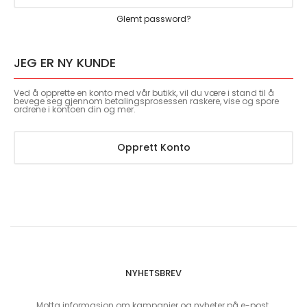
Glemt password?
JEG ER NY KUNDE
Ved å opprette en konto med vår butikk, vil du være i stand til å
bevege seg gjennom betalingsprosessen raskere, vise og spore
ordrene i kontoen din og mer.
Opprett Konto
NYHETSBREV
Motta informasjon om kampanjer og nyheter på e-post.