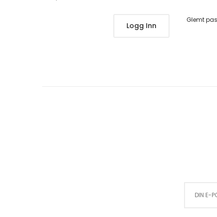
Glemt pa
Logg Inn
Sign Up for