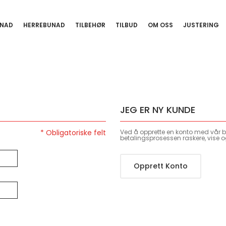
NAD
HERREBUNAD
TILBEHØR
TILBUD
OM OSS
JUSTERING
JEG ER NY KUNDE
Ved å opprette en konto med vår bu
betalingsprosessen raskere, vise o
Opprett Konto