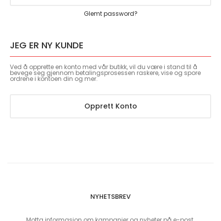
Glemt password?
JEG ER NY KUNDE
Ved å opprette en konto med vår butikk, vil du være i stand til å
bevege seg gjennom betalingsprosessen raskere, vise og spore
ordrene i kontoen din og mer.
Opprett Konto
NYHETSBREV
Motta informasjon om kampanjer og nyheter på e-post.