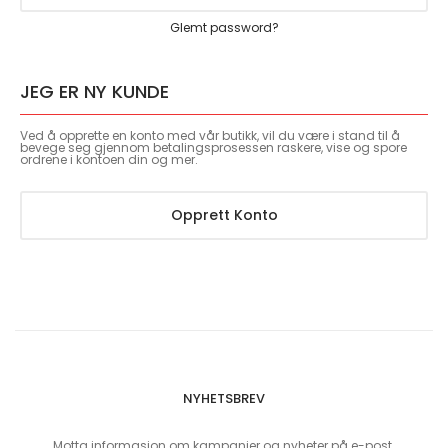
Glemt password?
JEG ER NY KUNDE
Ved å opprette en konto med vår butikk, vil du være i stand til å
bevege seg gjennom betalingsprosessen raskere, vise og spore
ordrene i kontoen din og mer.
Opprett Konto
NYHETSBREV
Motta informasjon om kampanjer og nyheter på e-post.