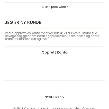
Glemt password?
JEG ER NY KUNDE
Ved å opprette en konto med vår butikk, vil du være i stand til å
bevege seg gjennom betalingsprosessen raskere, vise og spore
ordrene i kontoen din og mer.
Opprett Konto
NYHETSBREV
Motta informasjon om kampanjer og nyheter på e-post.