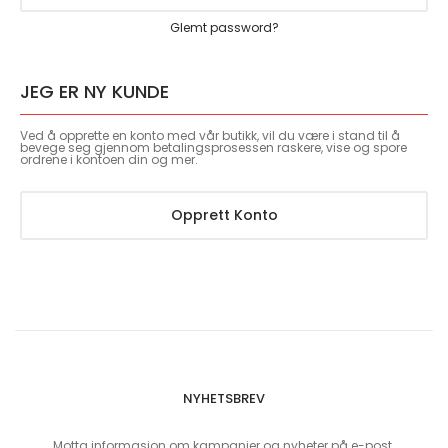
Glemt password?
JEG ER NY KUNDE
Ved å opprette en konto med vår butikk, vil du være i stand til å
bevege seg gjennom betalingsprosessen raskere, vise og spore
ordrene i kontoen din og mer.
Opprett Konto
NYHETSBREV
Motta informasjon om kampanjer og nyheter på e-post.