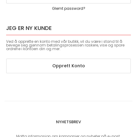
Glemt password?
JEG ER NY KUNDE
Ved å opprette en konto med vår butikk, vil du være i stand til å
bevege seg gjennom betalingsprosessen raskere, vise og spore
ordrene i kontoen din og mer.
Opprett Konto
NYHETSBREV
Motta informasjon om kampanjer og nyheter på e-post.