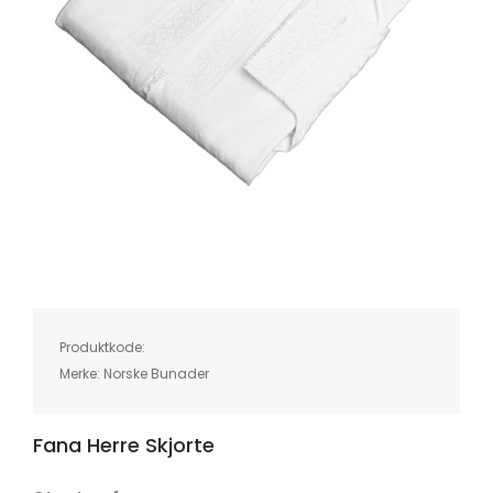
Skip
to
the
beginning
of
Produktkode:
the
images
Merke:
Norske Bunader
gallery
Fana Herre Skjorte