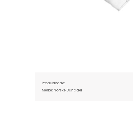
Skip
to
the
beginning
of
Produktkode:
the
images
Merke:
Norske Bunader
gallery