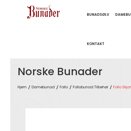
BUNADSØLV
DAMEBU
KONTAKT
Norske Bunader
Hjem
Damebunad
Follo
Follobunad Tilbehør
Follo Skjor
Skip
to
the
end