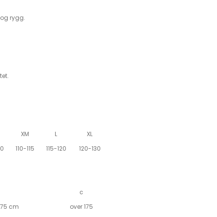
 og rygg.
et.
XM
L
XL
10
110-115
115-120
120-130
c
175 cm
over 175