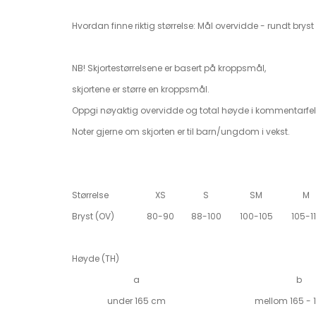
Hvordan finne riktig størrelse: Mål overvidde - rundt bryst
NB! Skjortestørrelsene er basert på kroppsmål,
skjortene er større en kroppsmål.
Oppgi nøyaktig overvidde og total høyde i kommentarfelt
Noter gjerne om skjorten er til barn/ungdom i vekst.
Størrelse
XS
S
SM
M
Bryst (OV)
80-90
88-100
100-105
105-1
Høyde (TH)
a
b
under 165 cm
mellom 165 - 