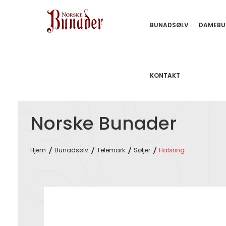
BUNADSØLV
DAMEBU
KONTAKT
Norske Bunader
Hjem
Bunadsølv
Telemark
Søljer
Halsring
Skip
to
the
end