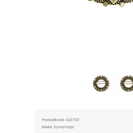
Skip
to
the
beginning
of
Produktkode:
423700
the
images
Merke:
Sylvsmidja
gallery