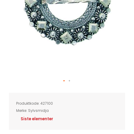
Skip
to
the
beginning
of
Produktkode:
427100
the
images
Merke:
Sylvsmidja
gallery
Siste elementer