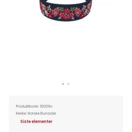
Skip
to
the
beginning
of
Produktkode:
15D09c
the
images
Merke:
Norske Bunader
gallery
Siste elementer