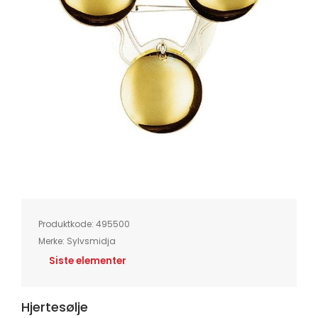
Skip
to
the
beginning
of
Produktkode:
495500
the
images
Merke:
Sylvsmidja
gallery
Siste elementer
Hjertesølje