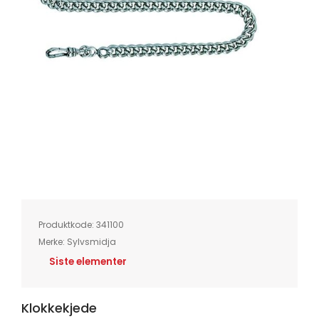
Skip
to
the
beginning
of
Produktkode:
341100
the
images
Merke:
Sylvsmidja
gallery
Siste elementer
Klokkekjede