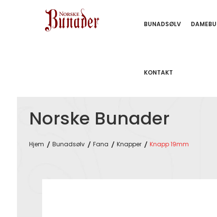
BUNADSØLV
DAMEBU
KONTAKT
Norske Bunader
Hjem
Bunadsølv
Fana
Knapper
Knapp 19mm
Skip
to
the
end