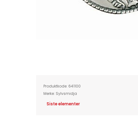
Skip
to
the
beginning
of
Produktkode:
641100
the
images
Merke:
Sylvsmidja
gallery
Siste elementer