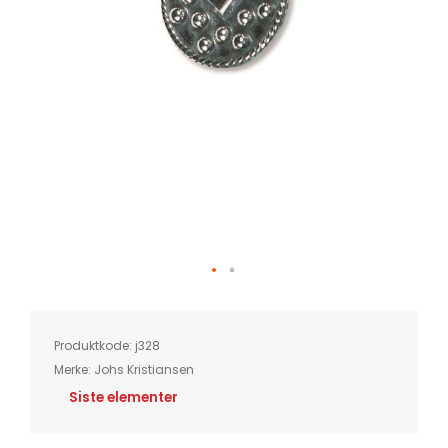
Skip
to
the
beginning
of
Produktkode:
j328
the
images
Merke:
Johs Kristiansen
gallery
Siste elementer