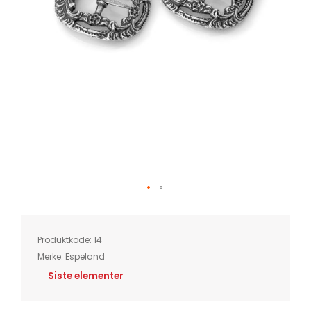
Skip
to
the
beginning
of
Produktkode:
14
the
images
Merke:
Espeland
gallery
Siste elementer