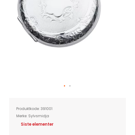
Skip
to
the
beginning
of
Produktkode:
391001
the
images
Merke:
Sylvsmidja
gallery
Siste elementer