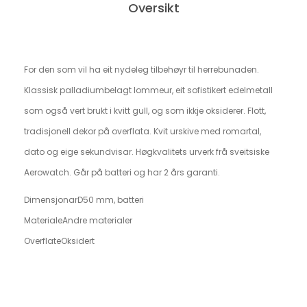
Oversikt
For den som vil ha eit nydeleg tilbehøyr til herrebunaden.
Klassisk palladiumbelagt lommeur, eit sofistikert edelmetall
som også vert brukt i kvitt gull, og som ikkje oksiderer. Flott,
tradisjonell dekor på overflata. Kvit urskive med romartal,
dato og eige sekundvisar. Høgkvalitets urverk frå sveitsiske
Aerowatch. Går på batteri og har 2 års garanti.
Dimensjonar
D50 mm, batteri
Materiale
Andre materialer
Overflate
Oksidert