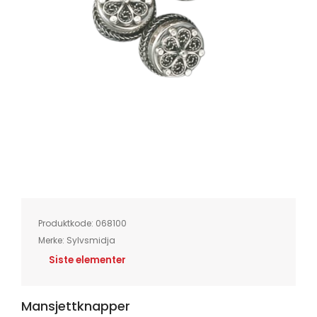
Skip
to
the
beginning
of
Produktkode:
068100
the
images
Merke:
Sylvsmidja
gallery
Siste elementer
Mansjettknapper